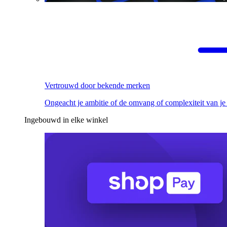
Vertrouwd door bekende merken
Ongeacht je ambitie of de omvang of complexiteit van je
Ingebouwd in elke winkel