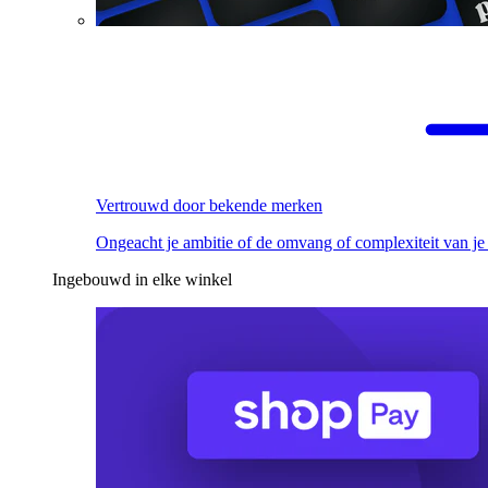
Vertrouwd door bekende merken
Ongeacht je ambitie of de omvang of complexiteit van je
Ingebouwd in elke winkel