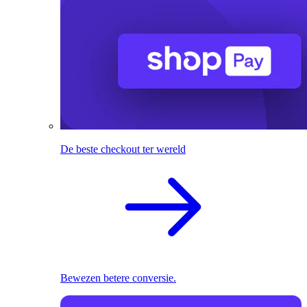
De beste checkout ter wereld
Bewezen betere conversie.