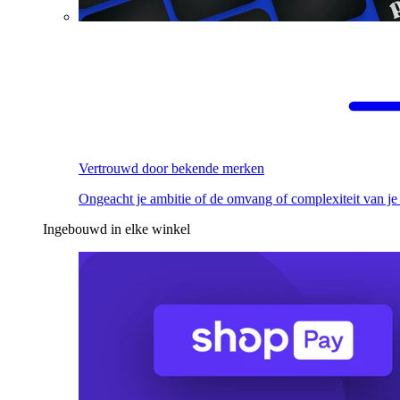
Vertrouwd door bekende merken
Ongeacht je ambitie of de omvang of complexiteit van je
Ingebouwd in elke winkel