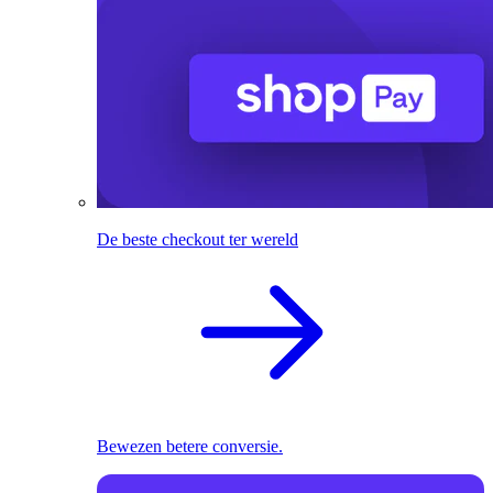
De beste checkout ter wereld
Bewezen betere conversie.