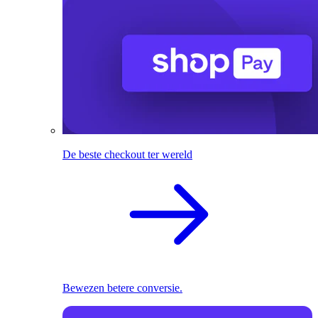
De beste checkout ter wereld
Bewezen betere conversie.