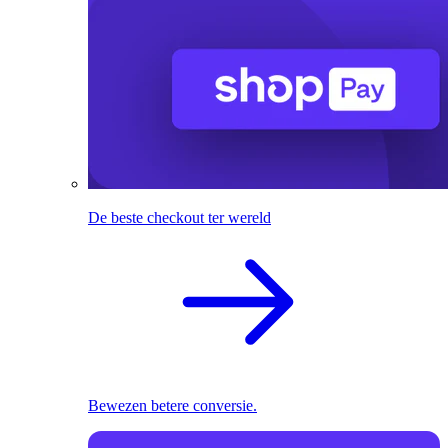
De beste checkout ter wereld
Bewezen betere conversie.