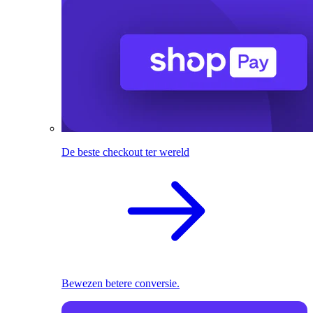
De beste checkout ter wereld
Bewezen betere conversie.