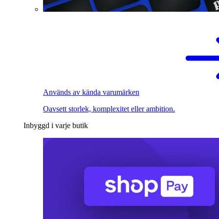
Används av kända varumärken
Oavsett storlek, komplexitet eller ambition.
Inbyggd i varje butik