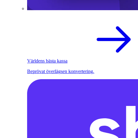
Världens bästa kassa
Beprövat överlägsen konvertering.