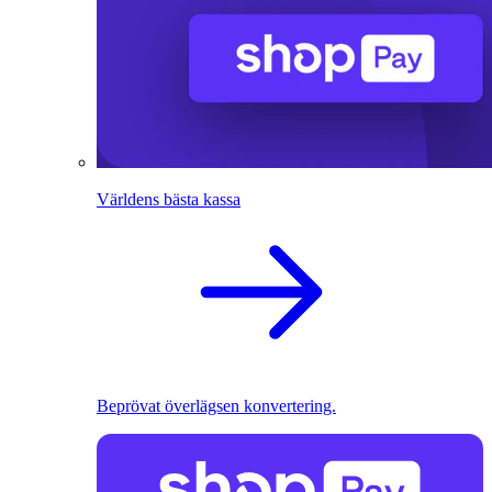
Världens bästa kassa
Beprövat överlägsen konvertering.