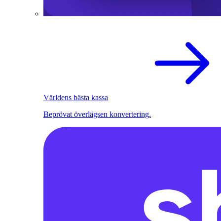
Världens bästa kassa
Beprövat överlägsen konvertering.