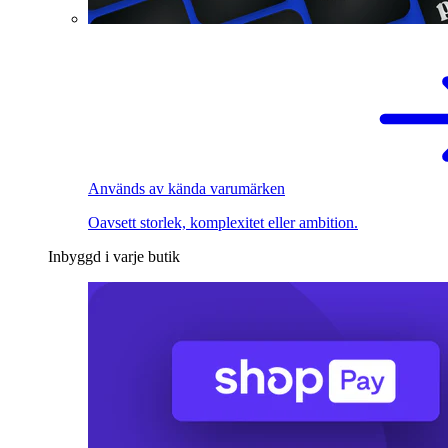
Används av kända varumärken
Oavsett storlek, komplexitet eller ambition.
Inbyggd i varje butik