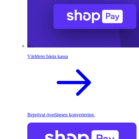
Världens bästa kassa
Beprövat överlägsen konvertering.