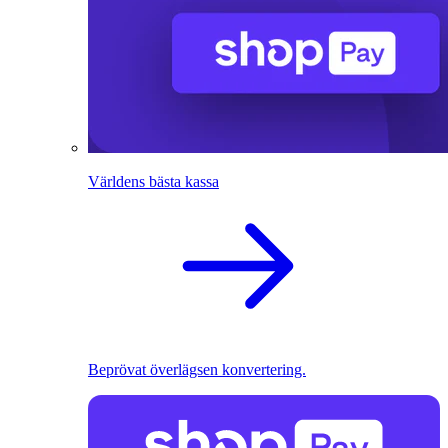
Världens bästa kassa
Beprövat överlägsen konvertering.