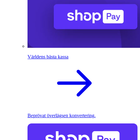
Världens bästa kassa
Beprövat överlägsen konvertering.