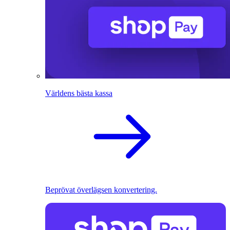
Världens bästa kassa
Beprövat överlägsen konvertering.