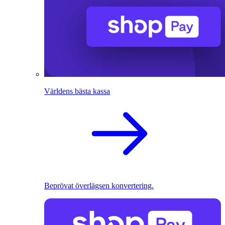
Världens bästa kassa
Beprövat överlägsen konvertering.