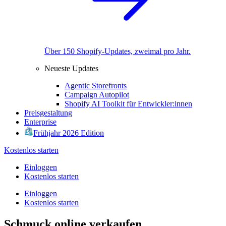
Über 150 Shopify-Updates, zweimal pro Jahr.
Neueste Updates
Agentic Storefronts
Campaign Autopilot
Shopify AI Toolkit für Entwickler:innen
Preisgestaltung
Enterprise
Frühjahr 2026 Edition
Kostenlos starten
Einloggen
Kostenlos starten
Einloggen
Kostenlos starten
Schmuck online verkaufen