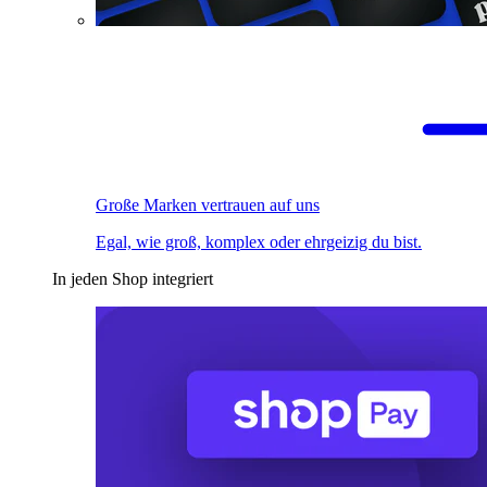
Große Marken vertrauen auf uns
Egal, wie groß, komplex oder ehrgeizig du bist.
In jeden Shop integriert