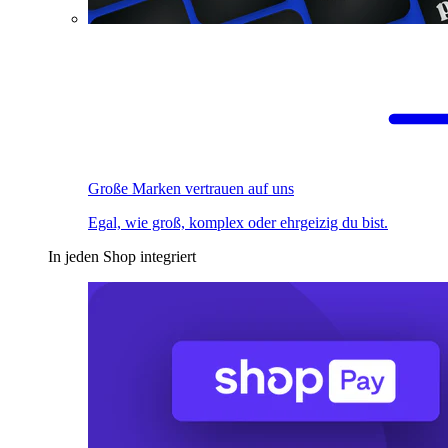
Große Marken vertrauen auf uns
Egal, wie groß, komplex oder ehrgeizig du bist.
In jeden Shop integriert