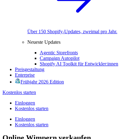
Über 150 Shopify-Updates, zweimal pro Jahr.
Neueste Updates
Agentic Storefronts
Campaign Autopilot
Shopify AI Toolkit für Entwickler:innen
Preisgestaltung
Enterprise
Frühjahr 2026 Edition
Kostenlos starten
Einloggen
Kostenlos starten
Einloggen
Kostenlos starten
Online Wimpern verkaufen