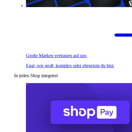
Große Marken vertrauen auf uns
Egal, wie groß, komplex oder ehrgeizig du bist.
In jeden Shop integriert