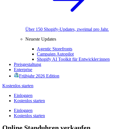
Über 150 Shopify-Updates, zweimal pro Jahr.
Neueste Updates
Agentic Storefronts
Campaign Autopilot
Shopify AI Toolkit für Entwickler:innen
Preisgestaltung
Enterprise
Frühjahr 2026 Edition
Kostenlos starten
Einloggen
Kostenlos starten
Einloggen
Kostenlos starten
Online Standuhren verkaufen