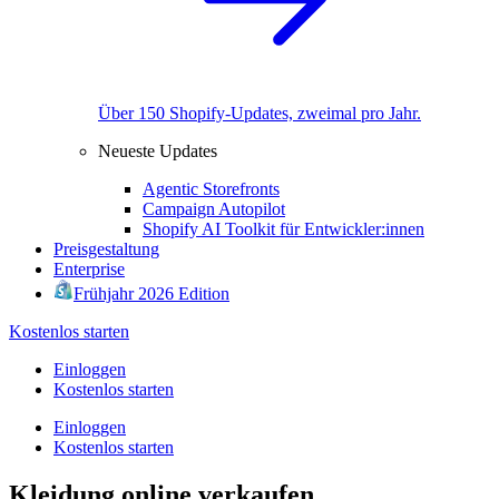
Über 150 Shopify-Updates, zweimal pro Jahr.
Neueste Updates
Agentic Storefronts
Campaign Autopilot
Shopify AI Toolkit für Entwickler:innen
Preisgestaltung
Enterprise
Frühjahr 2026 Edition
Kostenlos starten
Einloggen
Kostenlos starten
Einloggen
Kostenlos starten
Kleidung online verkaufen