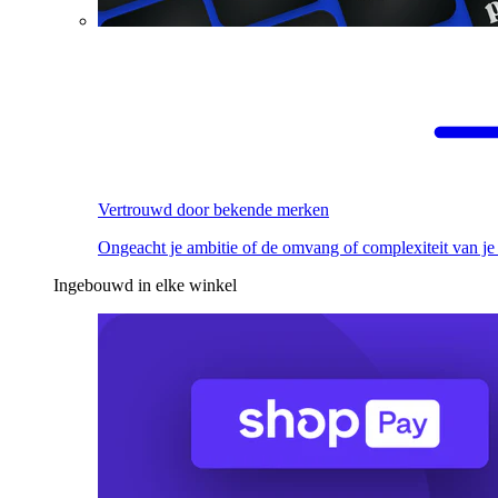
Vertrouwd door bekende merken
Ongeacht je ambitie of de omvang of complexiteit van je
Ingebouwd in elke winkel