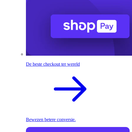
De beste checkout ter wereld
Bewezen betere conversie.