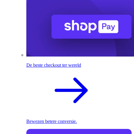
De beste checkout ter wereld
Bewezen betere conversie.