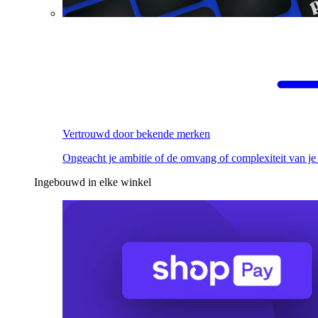
Vertrouwd door bekende merken
Ongeacht je ambitie of de omvang of complexiteit van je
Ingebouwd in elke winkel