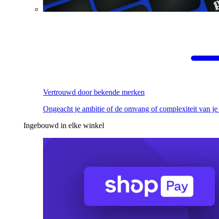
Vertrouwd door bekende merken
Ongeacht je ambitie of de omvang of complexiteit van je
Ingebouwd in elke winkel