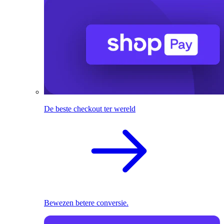
De beste checkout ter wereld
Bewezen betere conversie.