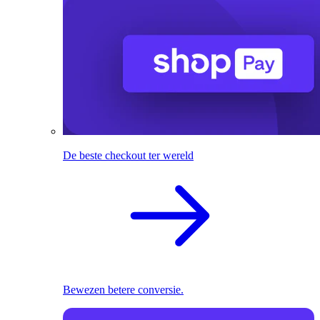
De beste checkout ter wereld
Bewezen betere conversie.