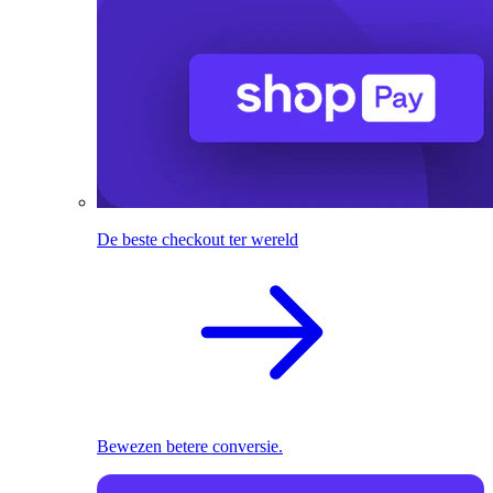
De beste checkout ter wereld
Bewezen betere conversie.