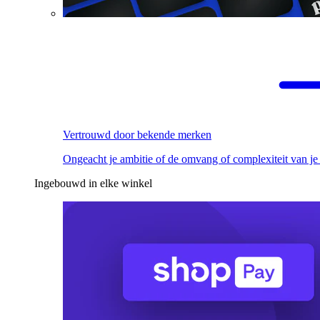
Vertrouwd door bekende merken
Ongeacht je ambitie of de omvang of complexiteit van je
Ingebouwd in elke winkel