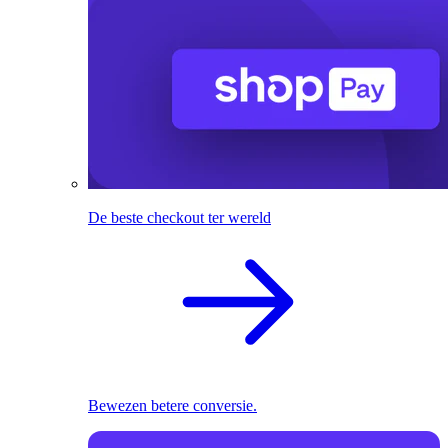
De beste checkout ter wereld
Bewezen betere conversie.