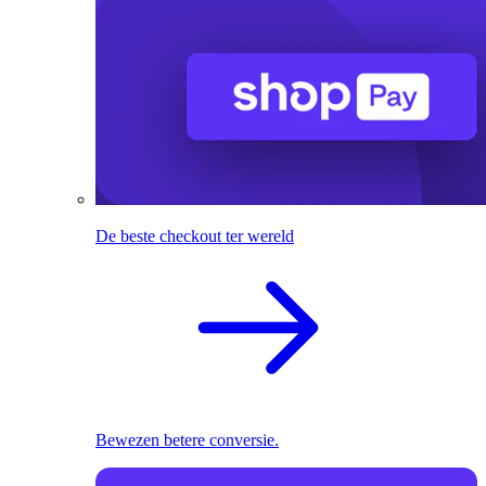
De beste checkout ter wereld
Bewezen betere conversie.