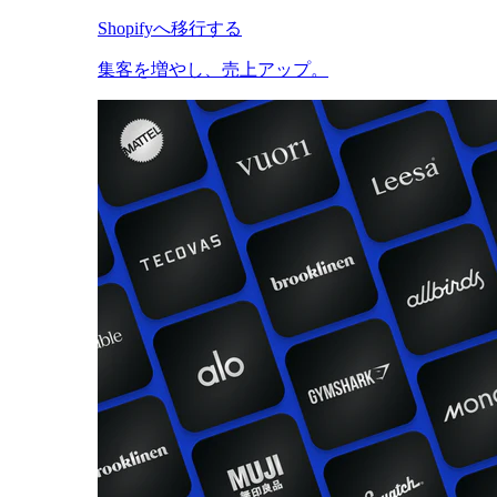
Shopifyへ移行する
集客を増やし、売上アップ。