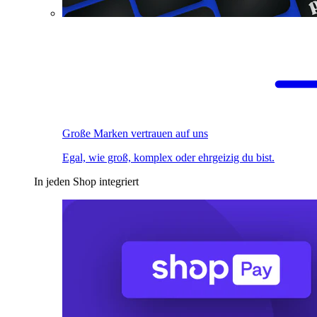
Große Marken vertrauen auf uns
Egal, wie groß, komplex oder ehrgeizig du bist.
In jeden Shop integriert