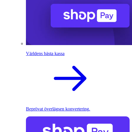
Världens bästa kassa
Beprövat överlägsen konvertering.