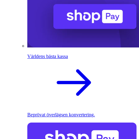
Världens bästa kassa
Beprövat överlägsen konvertering.