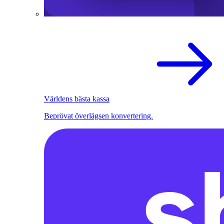
Världens bästa kassa
Beprövat överlägsen konvertering.