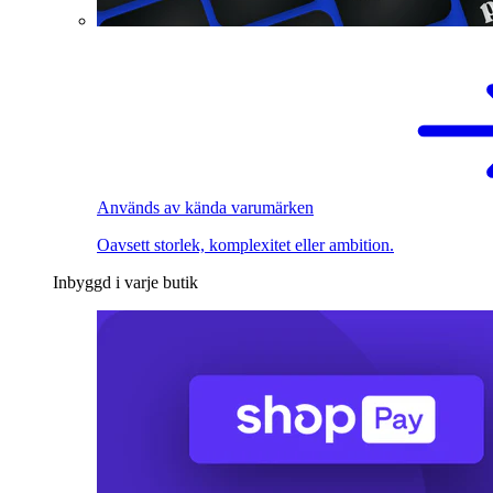
Används av kända varumärken
Oavsett storlek, komplexitet eller ambition.
Inbyggd i varje butik