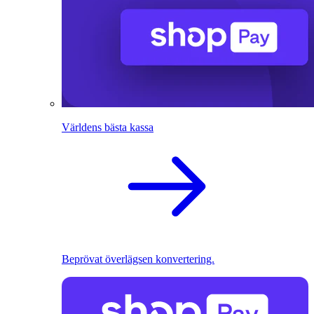
Världens bästa kassa
Beprövat överlägsen konvertering.