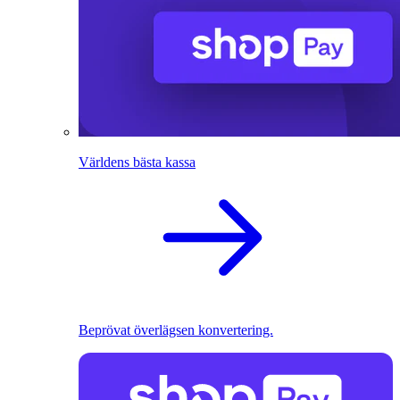
Världens bästa kassa
Beprövat överlägsen konvertering.