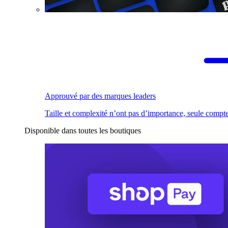
Approuvé par des marques leaders
Taille et complexité n’ont pas d’importance, seule compte
Disponible dans toutes les boutiques