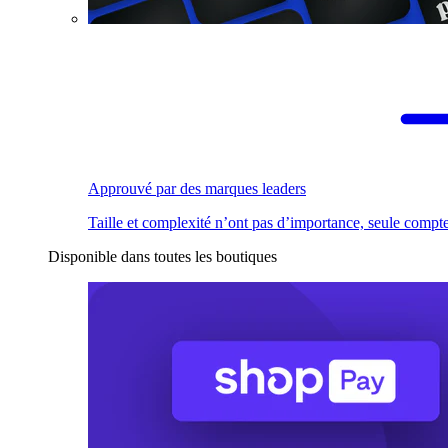
Approuvé par des marques leaders
Taille et complexité n’ont pas d’importance, seule compte
Disponible dans toutes les boutiques