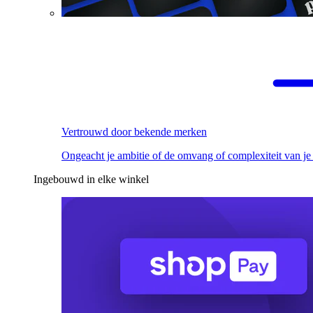
Vertrouwd door bekende merken
Ongeacht je ambitie of de omvang of complexiteit van je
Ingebouwd in elke winkel