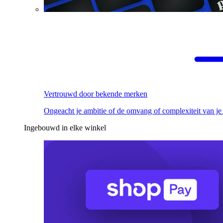
Vertrouwd door bekende merken
Ongeacht je ambitie of de omvang of complexiteit van je
Ingebouwd in elke winkel