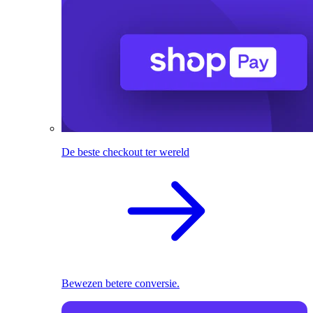
De beste checkout ter wereld
Bewezen betere conversie.