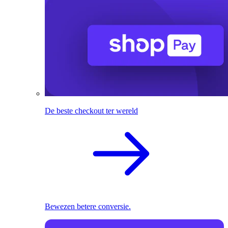
De beste checkout ter wereld
Bewezen betere conversie.