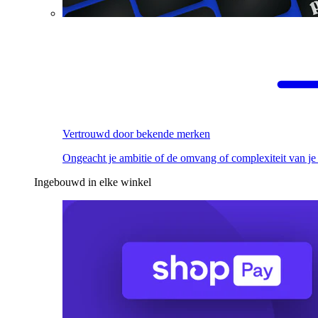
Vertrouwd door bekende merken
Ongeacht je ambitie of de omvang of complexiteit van je
Ingebouwd in elke winkel