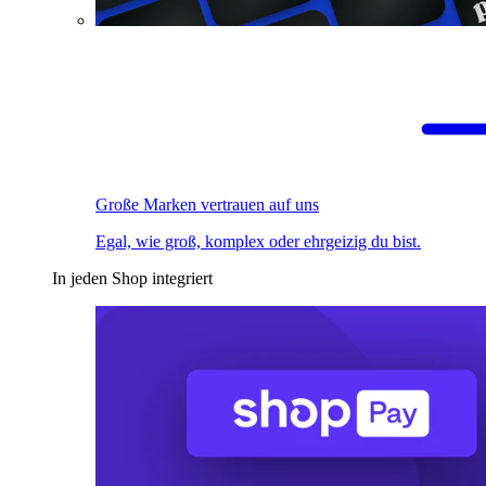
Große Marken vertrauen auf uns
Egal, wie groß, komplex oder ehrgeizig du bist.
In jeden Shop integriert