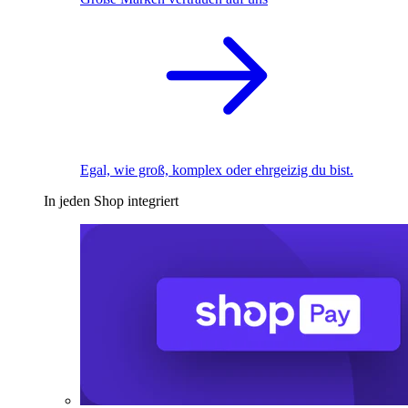
Egal, wie groß, komplex oder ehrgeizig du bist.
In jeden Shop integriert